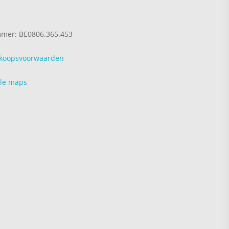
r
er: BE0806.365.453
rkoopsvoorwaarden
le maps