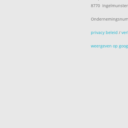
8770 Ingelmunste
Ondernemingsnumm
privacy beleid
/
ve
weergeven op goog