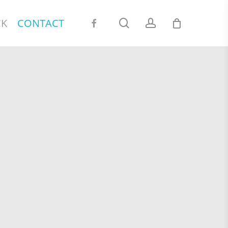
FACEBOOK
search
account
CK
CONTACT