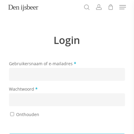
Menu
Skip
Den ijsbeer
to
search
account
main
content
Login
Vereist
Gebruikersnaam of e-mailadres
*
Vereist
Wachtwoord
*
Onthouden