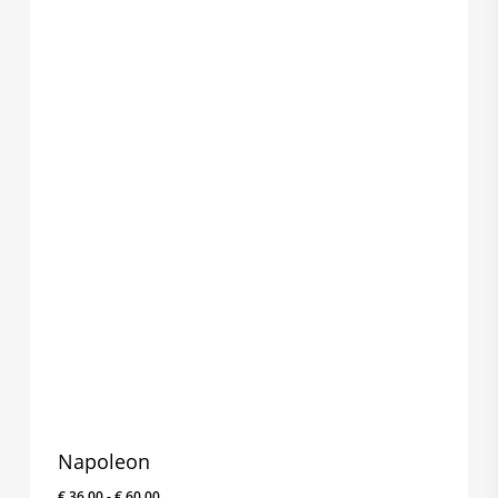
Napoleon
Prijsklasse:
€
36,00
-
€
60,00