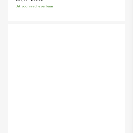
€ 36,00
Uit voorraad leverbaar
tot
€ 60,00