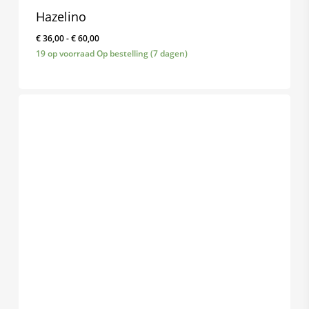
Hazelino
Prijsklasse:
€
36,00
-
€
60,00
€ 36,00
19 op voorraad Op bestelling (7 dagen)
tot
€ 60,00