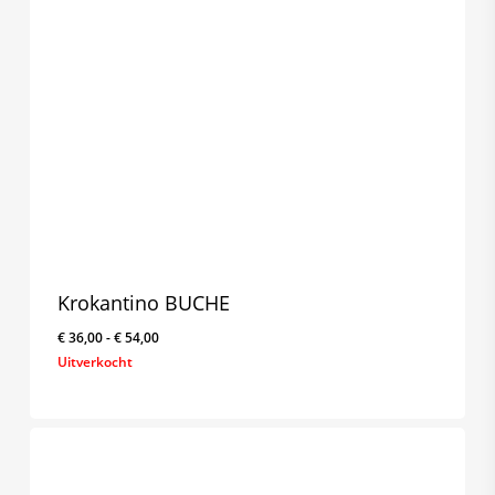
Krokantino BUCHE
Prijsklasse:
€
36,00
-
€
54,00
€ 36,00
Uitverkocht
tot
€ 54,00