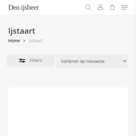
Menu
Skip
Den ijsbeer
to
search
account
Close
main
Filters
content
Ijstaart
Home
Ijstaart
Filters