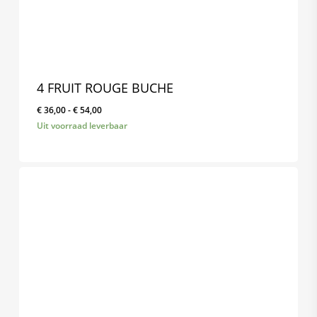
4 FRUIT ROUGE BUCHE
Prijsklasse:
€
36,00
-
€
54,00
€ 36,00
Uit voorraad leverbaar
tot
€ 54,00