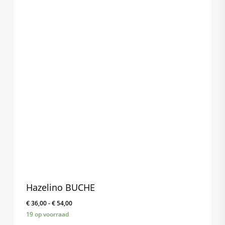
Hazelino BUCHE
Prijsklasse:
€
36,00
-
€
54,00
€ 36,00
19 op voorraad
tot