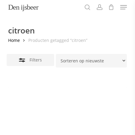
Menu
Skip
Den ijsbeer
to
search
account
Close
main
Filters
content
citroen
Home
Producten getagged “citroen”
Filters