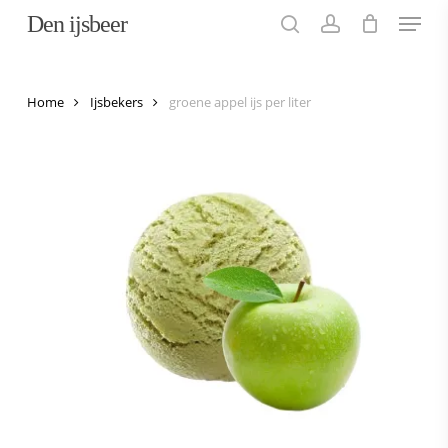
Menu
Skip
Den ijsbeer
to
search
account
main
content
Home
Ijsbekers
groene appel ijs per liter