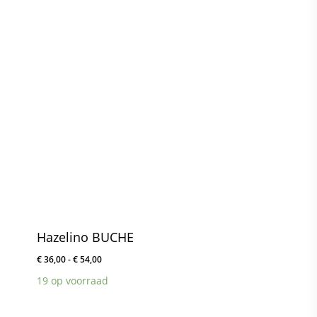
Hazelino BUCHE
Prijsklasse:
€
36,00
-
€
54,00
€ 36,00
19 op voorraad
tot
€ 54,00