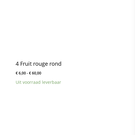
4 Fruit rouge rond
Prijsklasse:
€
6,00
-
€
60,00
€ 6,00
Uit voorraad leverbaar
tot
€ 60,00