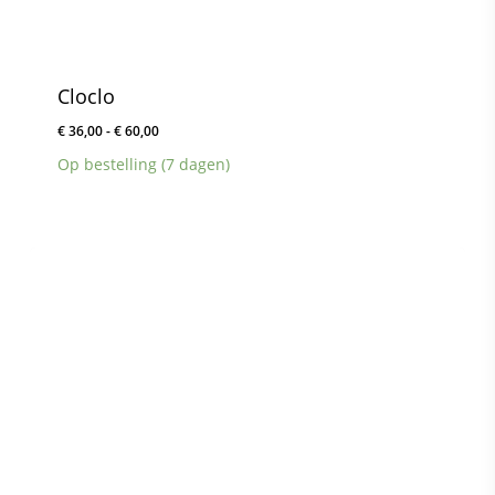
Cloclo
Prijsklasse:
€
36,00
-
€
60,00
€ 36,00
Op bestelling (7 dagen)
tot
€ 60,00