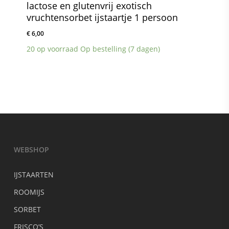
lactose en glutenvrij exotisch
vruchtensorbet ijstaartje 1 persoon
€
6,00
20 op voorraad Op bestelling (7 dagen)
WEBSHOP
IJSTAARTEN
ROOMIJS
SORBET
FRISCO’S