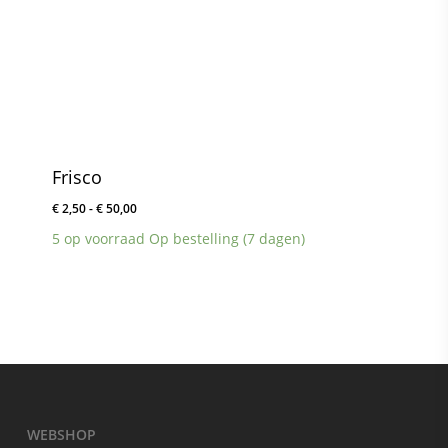
Frisco
Prijsklasse:
€
2,50
-
€
50,00
€ 2,50
5 op voorraad Op bestelling (7 dagen)
tot
€ 50,00
WEBSHOP